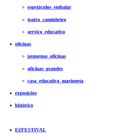
espetáculos_embalar
teatro_caminheiro
serviço_educativo
oficinas
pequenas_oficinas
oficinas_grandes
casa_educativa_marioneta
exposições
histórico
Ei!FESTIVAL