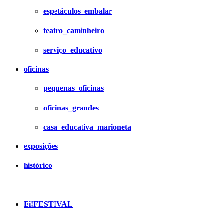
espetáculos_embalar
teatro_caminheiro
serviço_educativo
oficinas
pequenas_oficinas
oficinas_grandes
casa_educativa_marioneta
exposições
histórico
Ei!FESTIVAL