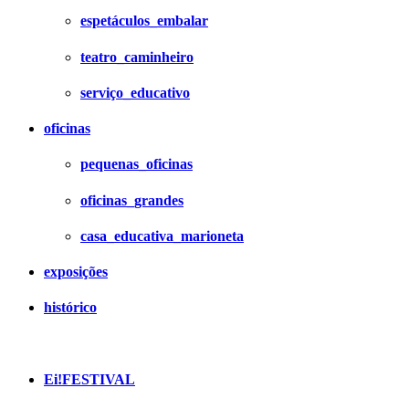
espetáculos_embalar
teatro_caminheiro
serviço_educativo
oficinas
pequenas_oficinas
oficinas_grandes
casa_educativa_marioneta
exposições
histórico
Ei!FESTIVAL