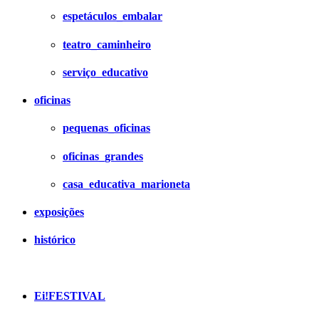
espetáculos_embalar
teatro_caminheiro
serviço_educativo
oficinas
pequenas_oficinas
oficinas_grandes
casa_educativa_marioneta
exposições
histórico
Ei!FESTIVAL