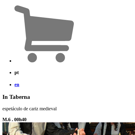
pt
en
In Taberna
espetáculo de cariz medieval
M.6 . 00h40