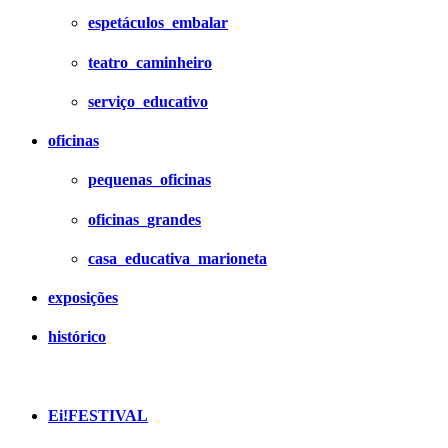
espetáculos_embalar
teatro_caminheiro
serviço_educativo
oficinas
pequenas_oficinas
oficinas_grandes
casa_educativa_marioneta
exposições
histórico
Ei!FESTIVAL