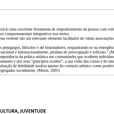
erá-lo uma excelente ferramenta de empoderamento da pessoa com vulne
tos comportamentais integrativos nos meios.
 vertente são um relevante elemento facilitador de várias associações 
s pedagogos, filósofos e até historiadores, enquadrando-se na emergênc
, nacional e internacionalmente, produto de preocupação e reflexão.” (M
ortância da prática artística nas comunidades que acolhem indivíduos c
mento e dos seus “princípios ocultos”, a sua visão das coisas e do mu
uação de debilidade usufrui apenas do contacto artístico como positivi
segregadas socialmente. (Morin, 2005)