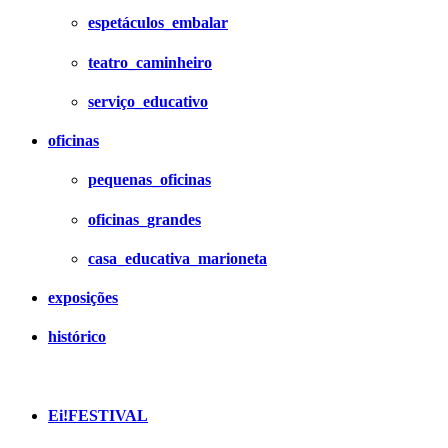
espetáculos_embalar
teatro_caminheiro
serviço_educativo
oficinas
pequenas_oficinas
oficinas_grandes
casa_educativa_marioneta
exposições
histórico
Ei!FESTIVAL