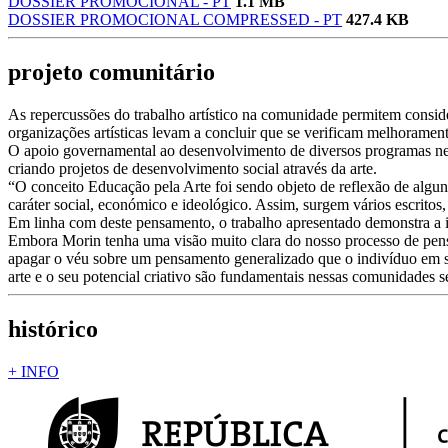
DOSSIER PROMOCIONAL - PT
1.1 MB
DOSSIER PROMOCIONAL COMPRESSED - PT
427.4 KB
projeto comunitário
As repercussões do trabalho artístico na comunidade permitem consid
organizações artísticas levam a concluir que se verificam melhoramen
O apoio governamental ao desenvolvimento de diversos programas nesta
criando projetos de desenvolvimento social através da arte.
“O conceito Educação pela Arte foi sendo objeto de reflexão de algun
caráter social, económico e ideológico. Assim, surgem vários escritos
Em linha com deste pensamento, o trabalho apresentado demonstra a imp
Embora Morin tenha uma visão muito clara do nosso processo de pensa
apagar o véu sobre um pensamento generalizado que o indivíduo em sit
arte e o seu potencial criativo são fundamentais nessas comunidades 
histórico
+ INFO