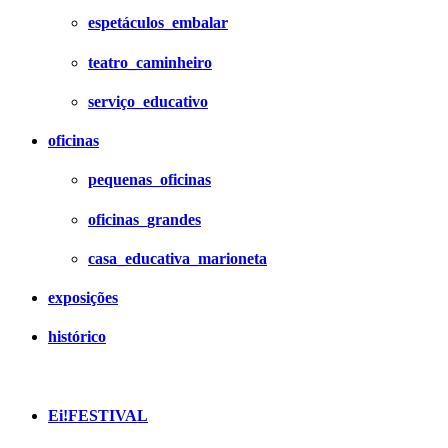
espetáculos_embalar
teatro_caminheiro
serviço_educativo
oficinas
pequenas_oficinas
oficinas_grandes
casa_educativa_marioneta
exposições
histórico
Ei!FESTIVAL