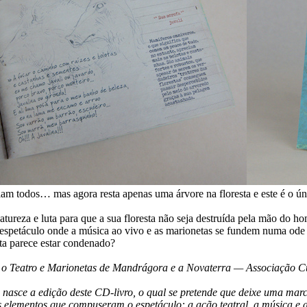
viam todos… mas agora resta apenas uma árvore na floresta e este é o ú
atureza e luta para que a sua floresta não seja destruída pela mão do h
 espetáculo onde a música ao vivo e as marionetas se fundem numa ode à
eta parece estar condenado?
tre o Teatro e Marionetas de Mandrágora e a Novaterra — Associação C
 nasce a edição deste CD-livro, o qual se pretende que deixe uma mar
 os elementos que compuseram o espetáculo: a ação teatral, a música 