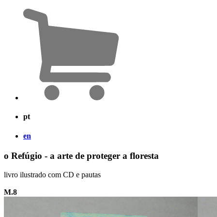
pt
en
o Refúgio - a arte de proteger a floresta
livro ilustrado com CD e pautas
M.8