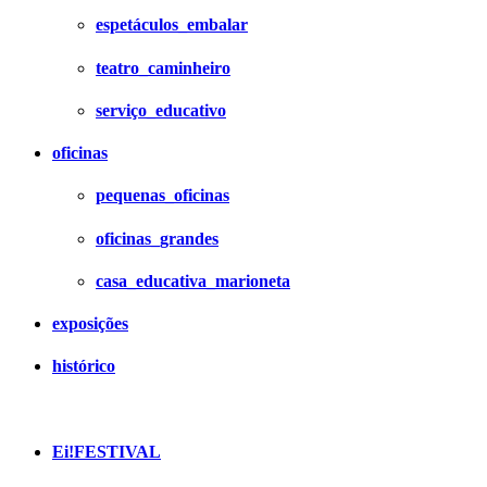
espetáculos_embalar
teatro_caminheiro
serviço_educativo
oficinas
pequenas_oficinas
oficinas_grandes
casa_educativa_marioneta
exposições
histórico
Ei!FESTIVAL