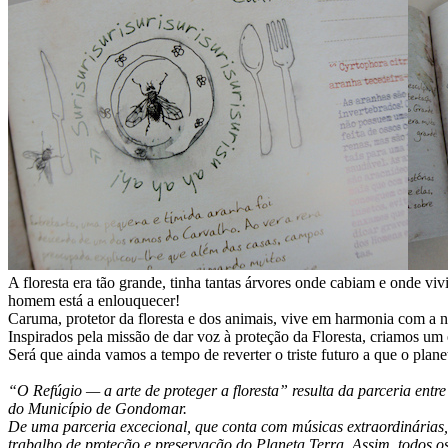
A floresta era tão grande, tinha tantas árvores onde cabiam e onde vi
homem está a enlouquecer!
Caruma, protetor da floresta e dos animais, vive em harmonia com a n
Inspirados pela missão de dar voz à proteção da Floresta, criamos um
Será que ainda vamos a tempo de reverter o triste futuro a que o plan
“O Refúgio — a arte de proteger a floresta” resulta da parceria en
do Município de Gondomar.
De uma parceria excecional, que conta com músicas extraordinárias,
trabalho de proteção e preservação do Planeta Terra. Assim, todos