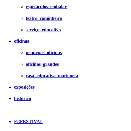
espetáculos_embalar
teatro_caminheiro
serviço_educativo
oficinas
pequenas_oficinas
oficinas_grandes
casa_educativa_marioneta
exposições
histórico
Ei!FESTIVAL