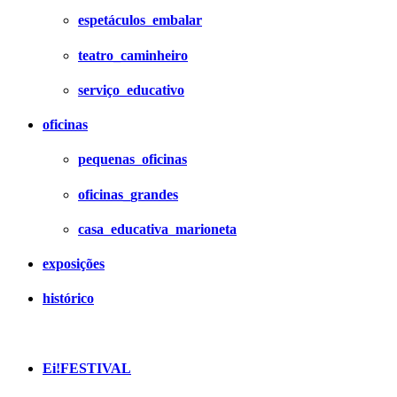
espetáculos_embalar
teatro_caminheiro
serviço_educativo
oficinas
pequenas_oficinas
oficinas_grandes
casa_educativa_marioneta
exposições
histórico
Ei!FESTIVAL