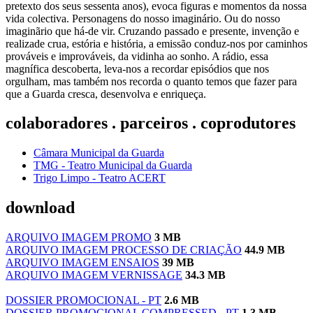
pretexto dos seus sessenta anos), evoca figuras e momentos da nossa
vida colectiva. Personagens do nosso imaginário. Ou do nosso
imaginãrio que há-de vir. Cruzando passado e presente, invenção e
realizade crua, estória e história, a emissão conduz-nos por caminhos
prováveis e improváveis, da vidinha ao sonho. A rádio, essa
magnífica descoberta, leva-nos a recordar episódios que nos
orgulham, mas também nos recorda o quanto temos que fazer para
que a Guarda cresca, desenvolva e enriqueça.
colaboradores . parceiros . coprodutores
Câmara Municipal da Guarda
TMG - Teatro Municipal da Guarda
Trigo Limpo - Teatro ACERT
download
ARQUIVO IMAGEM PROMO
3 MB
ARQUIVO IMAGEM PROCESSO DE CRIAÇÃO
44.9 MB
ARQUIVO IMAGEM ENSAIOS
39 MB
ARQUIVO IMAGEM VERNISSAGE
34.3 MB
DOSSIER PROMOCIONAL - PT
2.6 MB
DOSSIER PROMOCIONAL COMPRESSED - PT
1.3 MB