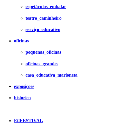
espetáculos_embalar
teatro_caminheiro
serviço_educativo
oficinas
pequenas_oficinas
oficinas_grandes
casa_educativa_marioneta
exposições
histórico
Ei!FESTIVAL