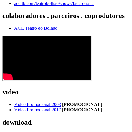
ace-tb.com/teatrobolhao/shows/fada-oriana
colaboradores . parceiros . coprodutores
ACE Teatro do Bolhão
vídeo
Vídeo Promocional 2003
[PROMOCIONAL]
Vídeo Promocional 2017
[PROMOCIONAL]
download